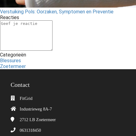
Verstuiking Pols: Oorzaken, Symptomen en Preventie
Reacties
Categorieën
Blessures
Zoetermeer
Contact
FitGrid
Industrieweg 8A-7
2712 LB
Zoetermeer
0631318450