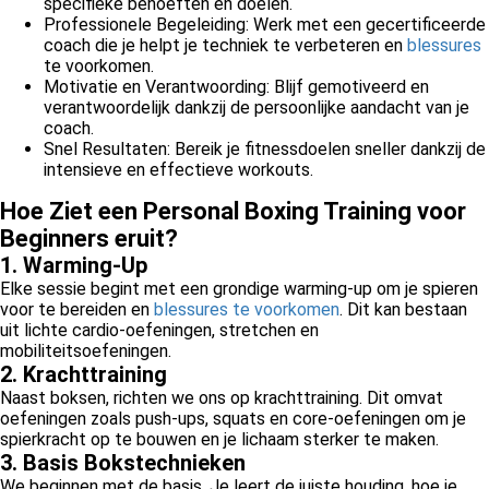
specifieke behoeften en doelen.
Professionele Begeleiding: Werk met een gecertificeerde
coach die je helpt je techniek te verbeteren en
blessures
te voorkomen.
Motivatie en Verantwoording: Blijf gemotiveerd en
verantwoordelijk dankzij de persoonlijke aandacht van je
coach.
Snel Resultaten: Bereik je fitnessdoelen sneller dankzij de
intensieve en effectieve workouts.
Hoe Ziet een Personal Boxing Training voor
Beginners eruit?
1. Warming-Up
Elke sessie begint met een grondige warming-up om je spieren
voor te bereiden en
blessures te voorkomen
. Dit kan bestaan
uit lichte cardio-oefeningen, stretchen en
mobiliteitsoefeningen.
2. Krachttraining
Naast boksen, richten we ons op krachttraining. Dit omvat
oefeningen zoals push-ups, squats en core-oefeningen om je
spierkracht op te bouwen en je lichaam sterker te maken.
3. Basis Bokstechnieken
We beginnen met de basis. Je leert de juiste houding, hoe je