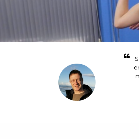
S
e
m