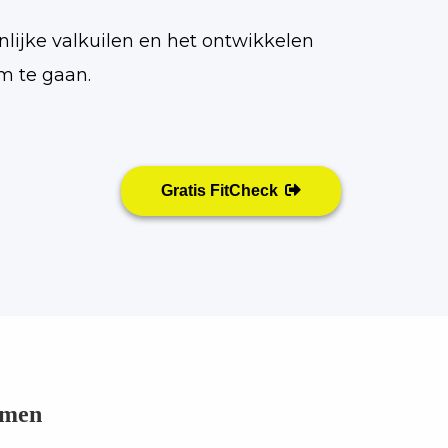
onlijke valkuilen en het ontwikkelen
m te gaan.
Gratis FitCheck
emen