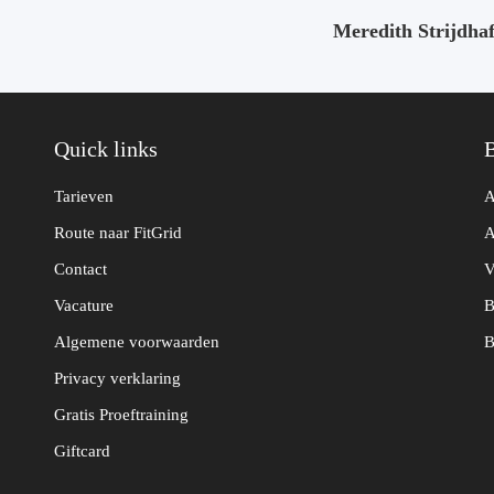
Meredith Strijdhaf
Quick links
Tarieven
A
Route naar FitGrid
A
Contact
V
Vacature
B
Algemene voorwaarden
B
Privacy verklaring
Gratis Proeftraining
Giftcard