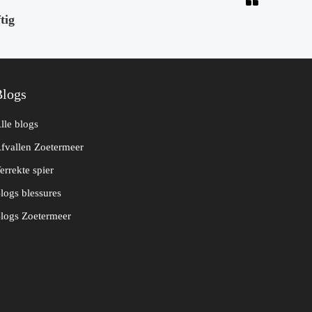
tig
Blogs
lle blogs
fvallen Zoetermeer
errekte spier
logs blessures
logs Zoetermeer